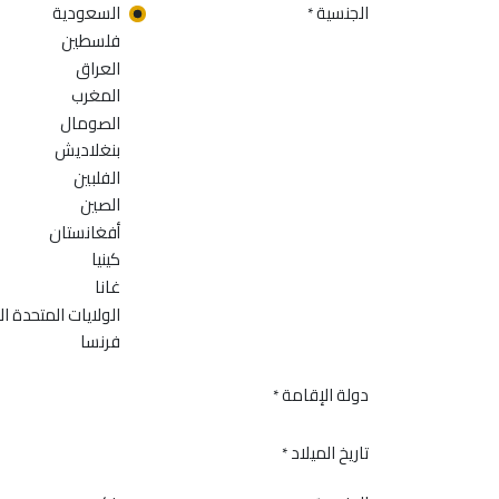
الجنسية
السعودية
*
فلسطين
العراق
المغرب
الصومال
بنغلاديش
الفلبين
الصين
أفغانستان
كينيا
غانا
الولايات المتحدة ال
فرنسا
دولة الإقامة
*
تاريخ الميلاد
*