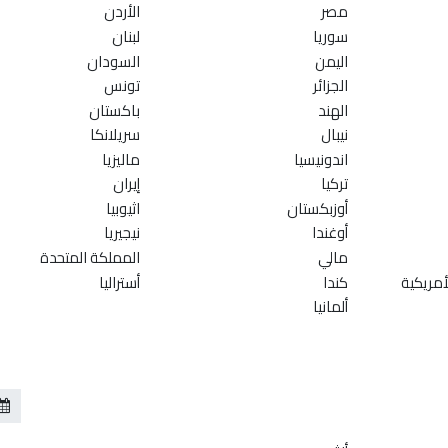
مصر
الأردن
سوريا
لبنان
اليمن
السودان
الجزائر
تونس
الهند
باكستان
نيبال
سريلانكا
اندونيسيا
ماليزيا
تركيا
إيران
أوزبكستان
اثيوبيا
أوغندا
نيجيريا
مالي
المملكة المتحدة
أمريكية
كندا
أستراليا
ألمانيا